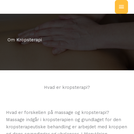
Skip
MAI
to
MEN
content
Om Kropsterapi
Hvad er kropsterapi?
Hvad er forskellen på massage og kropsterapi?
Massage indgår i kropsterapien og grundlaget for den
kropsterapeutiske behandling er arbejdet med kroppen
og dens spændinger og ubalancer. I ManuVision