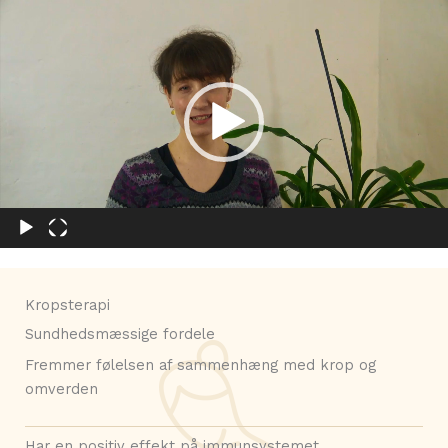
Video
Player
Kropsterapi
Sundhedsmæssige fordele
Fremmer følelsen af sammenhæng med krop og
omverden
Har en positiv effekt på immunsystemet