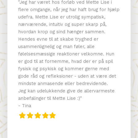
ise i
"Jeg har været hos forløb ved Mette Lise i
"Jeg har
for hjælp
flere omgange, når jeg har haft brug for hjælp
flere om
k,
udefra. Mette Lise er utrolig sympatisk,
udefra. 
på,
nærværende, intuitiv og super skarp på,
nærværen
n.
hvordan krop og sind hænger sammen.
hvordan
Hendes evne til at skabe tryghed er
Hendes 
usammenlignelig og man føler, alle
usammenl
e. Hun
følelsesmæssige reaktioner velkomne. Hun
følelse
å spil
er god til at fornemme, hvad der er på spil
er god t
 med
fysisk og psykisk og kommer gerne med
fysisk 
ære det
gode råd og refleksioner - uden at være det
gode rå
de.
mindste anmasende eller bedrevidende.
mindste
rmeste
Jeg kan udelukkende give de allervarmeste
Jeg kan
anbefalinger til Mette Lise :)"
anbefali
- Tina
- Tina
Filled
Filled
Filled
Filled
Filled
Filled
Fille
F
star
star
star
star
star
star
star
s