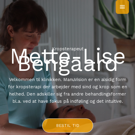
Skip
MAI
to
MEN
content
Mette-Lise
Kropsterapeut
Bengaard
Velkommen til klinikken. ManuVision er en alsidig form
for kropsterapi der arbejder med sind og krop som en
helhed. Den adskiller sig fra andre behandlingsformer
bl.a. ved at have fokus på indføling og det intuitive.
BESTIL TID