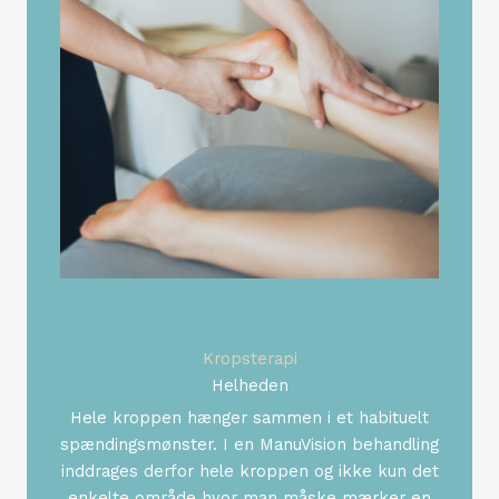
Kropsterapi
Helheden
Hele kroppen hænger sammen i et habituelt
spændingsmønster. I en ManuVision behandling
inddrages derfor hele kroppen og ikke kun det
enkelte område hvor man måske mærker en