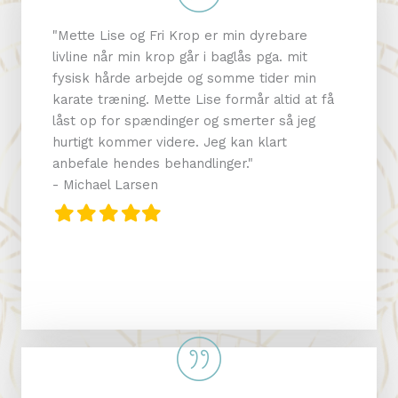
are
"Mette Lise og Fri Krop er min dyrebare
"Mette L
mit
livline når min krop går i baglås pga. mit
livline 
 min
fysisk hårde arbejde og somme tider min
fysisk 
d at få
karate træning. Mette Lise formår altid at få
karate t
 jeg
låst op for spændinger og smerter så jeg
låst op
hurtigt kommer videre. Jeg kan klart
hurtigt 
anbefale hendes behandlinger."
anbefal
- Michael Larsen
- Micha
Filled
Filled
Filled
Filled
Filled
Filled
Fille
F
star
star
star
star
star
star
star
s